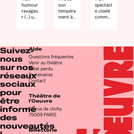
humour
son
spectacl
ravageu
tempéra
e ciselé
r (…) une
ment à
comme
actrice
la
un
décapa
Florenc
diamant
nte »
e
»
TTT
Foresti
(Très
et son
Suivez-
Aide
Bien)
physiqu
Questions fréquentes
nous
e à la
Venir au théâtre
Valérie
sur nos
Billet perdu
Lemerci
réseaux
Partenaires
er, cette
Contact
sociaux
comédi
enne
pour
livre un
Théâtre de
être
premier
l’Oeuvre
solo
informé
55 rue de clichy
parfaite
75009 PARIS
des
ment
nouveautés
construi
Billetterie
t, très