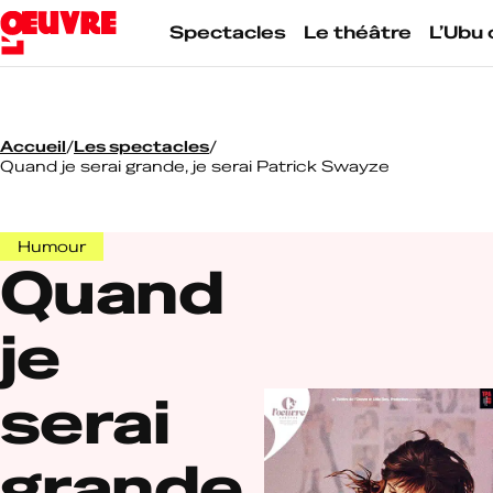
Skip
to
Spectacles
Le théâtre
L’Ubu 
content
Accueil
/
Les spectacles
/
Quand je serai grande, je serai Patrick Swayze
Humour
Quand
je
serai
grande,