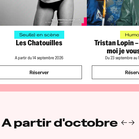
Seul(e) en scène
Humo
Les Chatouilles
Tristan Lopin 
moi je vou
A partir du 14 septembre 2026
Du 23 septembre au 
Réserver
Réser
A partir d'octobre