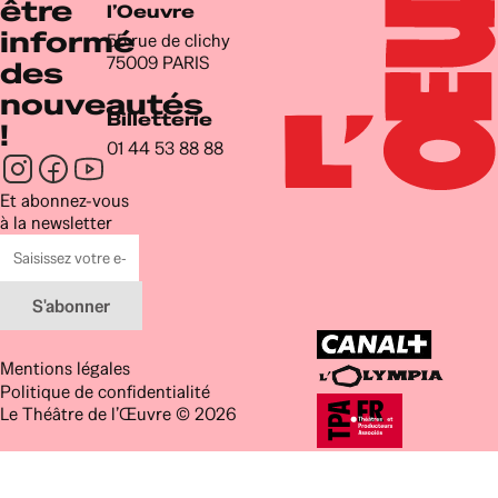
être
l’Oeuvre
informé
55 rue de clichy
75009 PARIS
des
nouveautés
Billetterie
!
01 44 53 88 88
Newsletter
Et abonnez-vous
à la newsletter
Adresse
e-
mail
S'abonner
Mentions légales
Politique de confidentialité
Le Théâtre de l’Œuvre © 2026