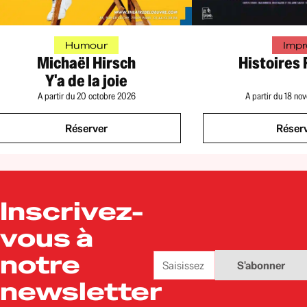
Humour
Impr
Michaël Hirsch
Histoires 
Y'a de la joie
A partir du 20 octobre 2026
A partir du 18 n
Réserver
Réser
Inscrivez-
vous à
Adresse
notre
S'abonner
e-
mail
newsletter