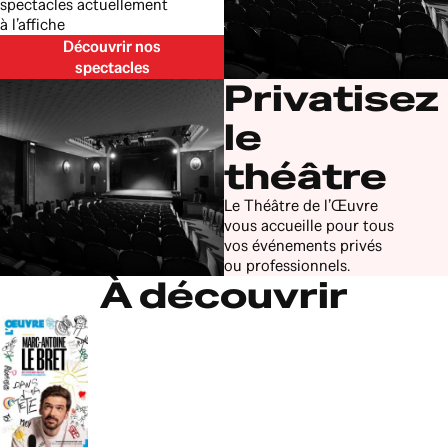
spectacles actuellement
à l’affiche
Découvrir nos
spectacles
Privatisez
le
théâtre
Le Théâtre de l’Œuvre
vous accueille pour tous
vos événements privés
ou professionnels.
À découvrir