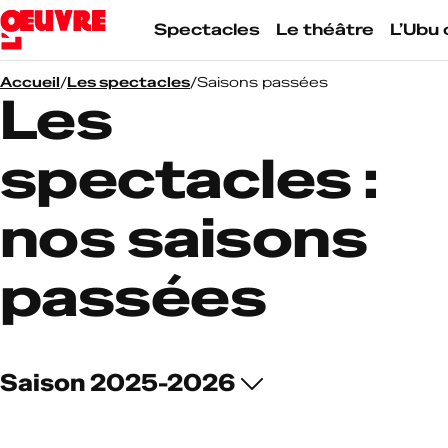
Skip
to
Spectacles
Le théâtre
L’Ubu 
content
Accueil
/
Les spectacles
/
Saisons passées
Les
spectacles :
nos saisons
passées
Archives
des
Saison 2025-2026
spectacles
par
saison