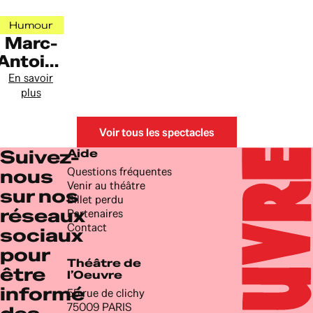
Humour
Marc-
Antoine
Le Bret
En savoir
plus
Dans
ma tête
Voir tous les spectacles
Suivez-
Aide
Questions fréquentes
nous
Venir au théâtre
sur nos
Billet perdu
réseaux
Partenaires
Contact
sociaux
pour
Théâtre de
être
l’Oeuvre
informé
55 rue de clichy
75009 PARIS