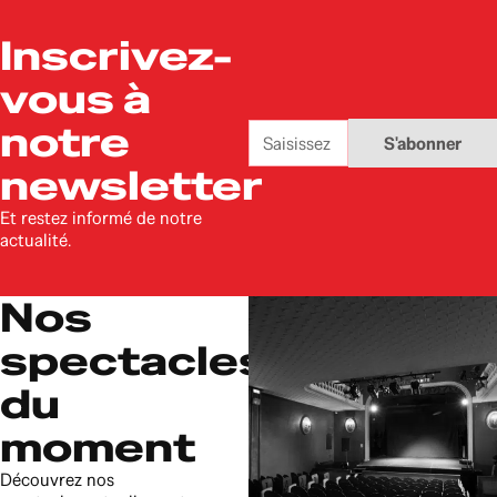
Inscrivez-
vous à
Adresse
notre
S'abonner
e-
mail
newsletter
Et restez informé de notre
actualité.
Nos
spectacles
du
moment
Découvrez nos