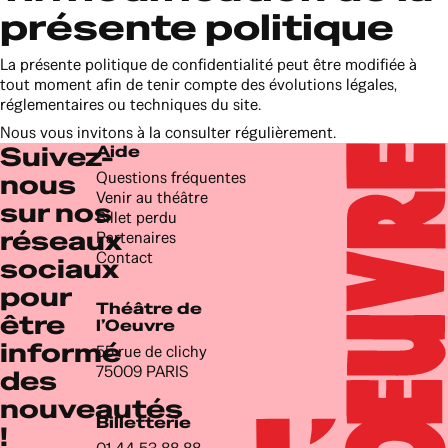
présente politique
La présente politique de confidentialité peut être modifiée à
tout moment afin de tenir compte des évolutions légales,
réglementaires ou techniques du site.
Nous vous invitons à la consulter régulièrement.
Suivez-
Aide
Questions fréquentes
nous
Venir au théâtre
sur nos
Billet perdu
réseaux
Partenaires
Contact
sociaux
pour
Théâtre de
être
l’Oeuvre
informé
55 rue de clichy
75009 PARIS
des
nouveautés
Billetterie
!