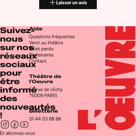
Laisser un avis
Suivez-
Aide
Questions fréquentes
nous
Venir au théâtre
sur nos
Billet perdu
réseaux
Partenaires
Contact
sociaux
pour
Théâtre de
être
l’Oeuvre
informé
55 rue de clichy
75009 PARIS
des
nouveautés
Billetterie
!
01 44 53 88 88
Newsletter
Et abonnez-vous