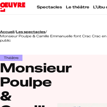
Skip
to
Spectacles
Le théâtre
L’Ubu 
content
Accueil
/
Les spectacles
/
Monsieur Poulpe & Camille Emmanuelle font Crac Crac en
public
Théâtre
Monsieur
Poulpe
&