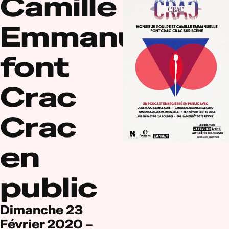
Camille
Emmanuelle
font
Crac
Crac
en
public
Dimanche 23
Février 2020 –