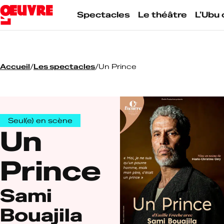
Skip
to
Spectacles
Le théâtre
L’Ubu 
content
Accueil
/
Les spectacles
/
Un Prince
Seul(e) en scène
Un
Prince
Sami
Bouajila