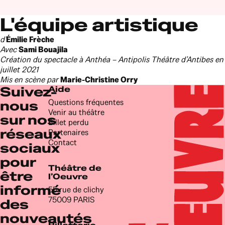
L'équipe artistique
d’
Émilie Frèche
Avec
Sami Bouajila
Création du spectacle à Anthéa – Antipolis Théâtre d’Antibes en
juillet 2021
Mis en scène par
Marie-Christine Orry
Suivez-
Aide
Questions fréquentes
nous
Venir au théâtre
sur nos
Billet perdu
réseaux
Partenaires
Contact
sociaux
pour
Théâtre de
être
l’Oeuvre
informé
55 rue de clichy
75009 PARIS
des
nouveautés